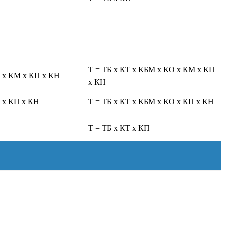
Т = ТБ x КТ x КБМ x КО x КМ x КП
О x КМ x КП x КН
x КН
 x КП x КН
Т = ТБ x КТ x КБМ x КО x КП x КН
Т = ТБ x КТ x КП