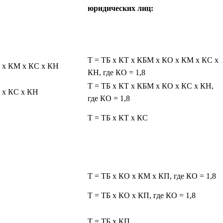
юридических лиц:
Т = ТБ x КТ x КБМ x КО x КМ x КС x
 x КМ x КС x КН
КН, где КО = 1,8
Т = ТБ x КТ x КБМ x КО x КС x КН,
 x КС x КН
где КО = 1,8
Т = ТБ x КТ x КС
Т = ТБ x КО x КМ x КП, где КО = 1,8
Т = ТБ x КО x КП, где КО = 1,8
Т = ТБ x КП