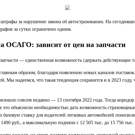
 штрафы за нарушение закона об автостраховании. На сегодняш
рафов за сутки ограничено одним.
а ОСАГО: зависит от цен на запчасти
тозапчасти — единственная возможность сдержать действующие
главным образом, благодаря появлению новых каналов поставок
й. Мы надеемся, что такая тенденция сохранится и в 2023 году,
изошло совсем недавно — 13 сентября 2022 года. Тогда коридо
ке это объяснили необходимостью дать возможность страховщик
 базовую ставку для водителей легковых автомобилей понизили 
490 руб., а максимальную подняли с 12 505 тыс. до 15 756 тыс. 
части ожидать не стоит, поэтому возможность очередной индек