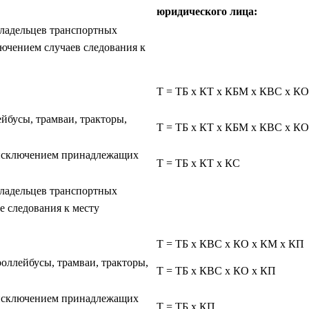
юридического лица:
владельцев транспортных
лючением случаев следования к
Т = ТБ x КТ x КБМ x КВС x КО
ейбусы, трамваи, тракторы,
Т = ТБ x КТ x КБМ x КВС x КО
 исключением принадлежащих
Т = ТБ x КТ x КС
владельцев транспортных
е следования к месту
Т = ТБ x КВС x КО x КМ x КП
роллейбусы, трамваи, тракторы,
Т = ТБ x КВС x КО x КП
 исключением принадлежащих
Т = ТБ x КП