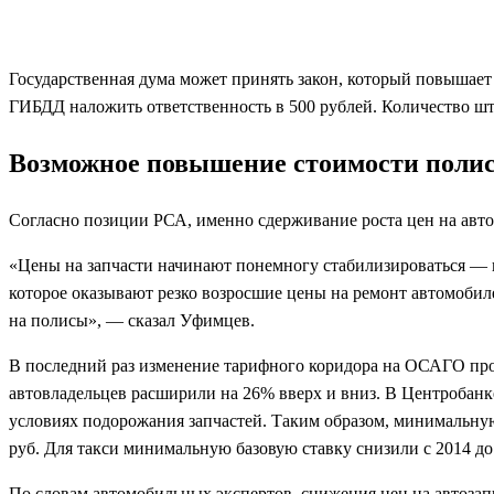
Государственная дума может принять закон, который повышает
ГИБДД наложить ответственность в 500 рублей. Количество шт
Возможное повышение стоимости полис
Согласно позиции РСА, именно сдерживание роста цен на ав
«Цены на запчасти начинают понемногу стабилизироваться — 
которое оказывают резко возросшие цены на ремонт автомобиле
на полисы», — сказал Уфимцев.
В последний раз изменение тарифного коридора на ОСАГО про
автовладельцев расширили на 26% вверх и вниз. В Центробан
условиях подорожания запчастей. Таким образом, минимальную
руб. Для такси минимальную базовую ставку снизили с 2014 до 1
По словам автомобильных экспертов, снижения цен на автозап