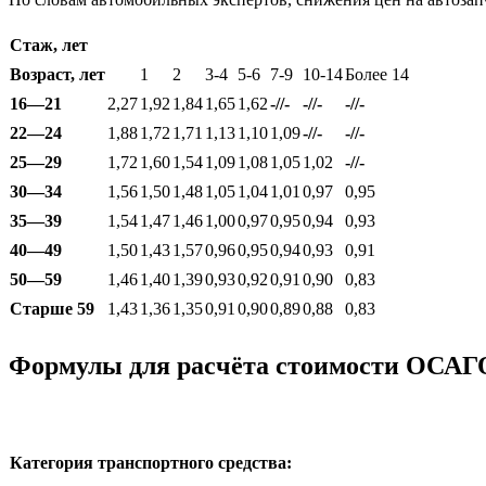
Стаж, лет
Возраст, лет
1
2
3-4
5-6
7-9
10-14
Более 14
16—21
2,27
1,92
1,84
1,65
1,62
-//-
-//-
-//-
22—24
1,88
1,72
1,71
1,13
1,10
1,09
-//-
-//-
25—29
1,72
1,60
1,54
1,09
1,08
1,05
1,02
-//-
30—34
1,56
1,50
1,48
1,05
1,04
1,01
0,97
0,95
35—39
1,54
1,47
1,46
1,00
0,97
0,95
0,94
0,93
40—49
1,50
1,43
1,57
0,96
0,95
0,94
0,93
0,91
50—59
1,46
1,40
1,39
0,93
0,92
0,91
0,90
0,83
Старше 59
1,43
1,36
1,35
0,91
0,90
0,89
0,88
0,83
Формулы для расчёта стоимости ОСАГО
Категория транспортного средства: