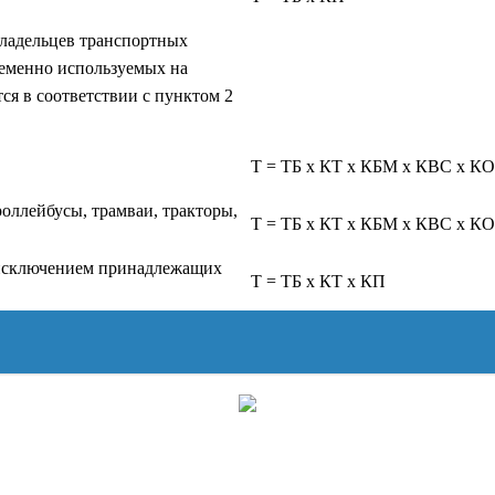
владельцев транспортных
ременно используемых на
я в соответствии с пунктом 2
Т = ТБ x КТ x КБМ x КВС x К
роллейбусы, трамваи, тракторы,
Т = ТБ x КТ x КБМ x КВС x КО
 исключением принадлежащих
Т = ТБ x КТ x КП