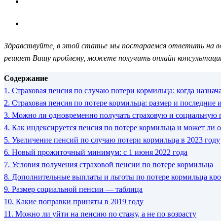
Здравствуйте, в этой статье мы постараемся ответить на воп
решает Вашу проблему, можете получить онлайн консультаци
Содержание
1.
Страховая пенсия по случаю потери кормильца: когда назнач
2.
Страховая пенсия по потере кормильца: размер и последние 
3.
Можно ли одновременно получать страховую и социальную 
4.
Как индексируется пенсия по потере кормильца и может ли 
5.
Увеличение пенсий по случаю потери кормильца в 2023 году
6.
Новый прожиточный минимум: с 1 июня 2022 года
7.
Условия получения страховой пенсии по потере кормильца
8.
Дополнительные выплаты и льготы по потере кормильца кр
9.
Размер социальной пенсии — таблица
10.
Какие поправки приняты в 2019 году
11.
Можно ли уйти на пенсию по стажу, а не по возрасту