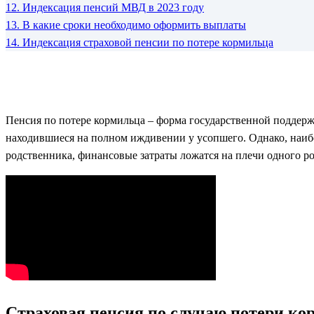
12.
Индексация пенсий МВД в 2023 году
13.
В какие сроки необходимо оформить выплаты
14.
Индексация страховой пенсии по потере кормильца
Пенсия по потере кормильца – форма государственной поддерж
находившиеся на полном иждивении у усопшего. Однако, наибо
родственника, финансовые затраты ложатся на плечи одного ро
Страховая пенсия по случаю потери ко