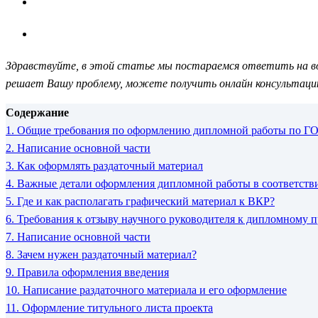
Здравствуйте, в этой статье мы постараемся ответить на воп
решает Вашу проблему, можете получить онлайн консультаци
Содержание
1.
Общие требования по оформлению дипломной работы по ГО
2.
Написание основной части
3.
Как оформлять раздаточный материал
4.
Важные детали оформления дипломной работы в соответств
5.
Где и как располагать графический материал к ВКР?
6.
Требования к отзыву научного руководителя к дипломному п
7.
Написание основной части
8.
Зачем нужен раздаточный материал?
9.
Правила оформления введения
10.
Написание раздаточного материала и его оформление
11.
Оформление титульного листа проекта