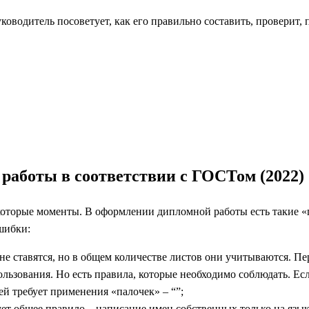
оводитель посоветует, как его правильно составить, проверит, 
работы в соответствии с ГОСТом (2022)
торые моменты. В оформлении дипломной работы есть такие «п
шибки:
не ставятся, но в общем количестве листов они учитываются. Пе
льзования. Но есть правила, которые необходимо соблюдать. Если
й требует применения «палочек» – “”;
ет общее правило – написание имен собственных только на язык