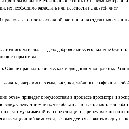
и цветном варианте. Можно пропечатать их на компьютере или 
и, их необходимо разделить или перенести на другой лист.
 располагают после основной части или на отдельных страница
раздаточного материала – дело добровольное, его наличие будет
твующие нормативы:
. Общие правила такие же, как и для дипломной работы. Разниц
пользовать диаграммы, схемы, рисунки, таблицы, графики и люб
ьший объем приведет к неудобствам в процессе просмотра и восп
рядку. Следует помнить, что обязательной деталью такой работ
использует мультимедийную презентацию. Причем важно соотве
ься аттестационной комиссии, рекомендуется сложить в одну па