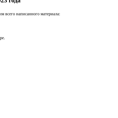
23 года
им всего написанного материала:
ре.