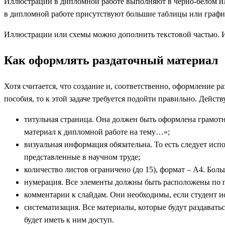
Иллюстрации в дипломной работе выполняют в черно-белом ил
в дипломной работе присутствуют большие таблицы или график
Иллюстрации или схемы можно дополнить текстовой частью. Их
Как оформлять раздаточный материал
Хотя считается, что создание и, соответственно, оформление 
пособия, то к этой задаче требуется подойти правильно. Дейс
титульная страница. Она должен быть оформлена грамотно
материал к дипломной работе на тему…»;
визуальная информация обязательна. То есть следует ис
представленные в научном труде;
количество листов ограничено (до 15), формат – А4. Бол
нумерация. Все элементы должны быть расположены по по
комментарии к слайдам. Они необходимы, если студент 
систематизация. Все материалы, которые будут раздават
будет иметь к ним доступ.