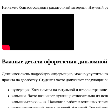
Не нужно бояться создавать раздаточный материал. Научный рук
Важные детали оформления дипломной 
Даже имея очень подробную информацию, можно упустить неко
проекта на доработку. Студенты часто допускают следующие о
нумерация. Хотя номера на титульной и второй странице 
кавычки. Часто возникает путаница относительно их испо
кавычки-елочки – «». Наличие в работе вложенных записе
названия компаний, фирм, изделий, фамилий. Тут действу