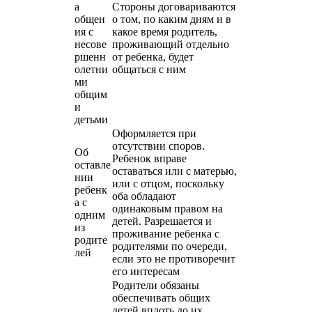
а
Стороны договариваются
общен
о том, по каким дням и в
ия с
какое время родитель,
несове
проживающий отдельно
ршенн
от ребенка, будет
олетни
общаться с ним
ми
общим
и
детьми
Оформляется при
отсутствии споров.
Об
Ребенок вправе
оставле
оставаться или с матерью,
нии
или с отцом, поскольку
ребенк
оба обладают
а с
одинаковым правом на
одним
детей. Разрешается и
из
проживание ребенка с
родите
родителями по очереди,
лей
если это не противоречит
его интересам
Родители обязаны
обеспечивать общих
детей вплоть до их