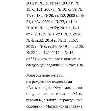
2002 г., № 15, ст.147; 2003 г., №
15, ст.131; 2007 г., № 10, ст.69; №
17, ст.139; № 20, ст.152; 2008 г., №
21, ст.94; 2009 г., № 23, ст.111;
2010 г., № 11, ст.59; 2011 г., № 1,
ст.7; 2012 г., № 1, ст.1; № 3, ст.26;
№ 4, ст.32; 2014 г., № 11, ст.67;
2015 г., № 6, ст.27; № 19-II, ст.106;
№ 22-I, ст.140; 2017 г., № 16,
ст.56): часть первую изложить в
следующей редакции: «Статья 36.
Многодетные матери,
награжденные подвесками
«Алтын алқа», «Күміс алқа» или
получившие ранее звание «Мать-
героиня», а также награжденные
орденами «Материнская слава» I