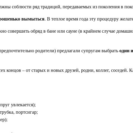
олжны соблюсти ряд традиций, передаваемых из поколения в пок
рошенько вымыться
. В теплое время года эту процедуру желат
жно совершить обряд в бане или сауне (в крайнем случае домаш
(предпочтительно родители) предлагали супругам выбрать
один 
всех концов – от старых и новых друзей, родни, коллег, соседей.
пруг увлекается);
трубка, портсигар;
ер);