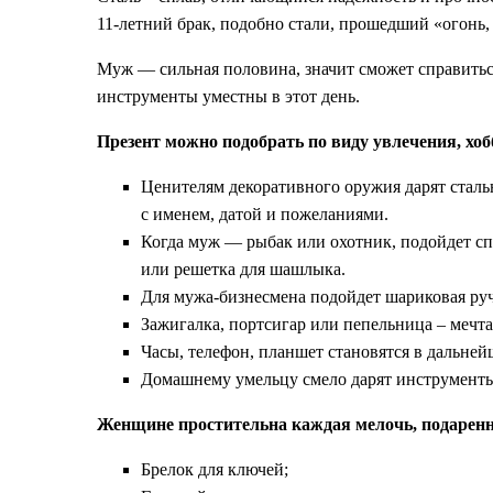
11-летний брак, подобно стали, прошедший «огонь,
Муж — сильная половина, значит сможет справитьс
инструменты уместны в этот день.
Презент можно подобрать по виду увлечения, хоб
Ценителям декоративного оружия дарят стальн
с именем, датой и пожеланиями.
Когда муж — рыбак или охотник, подойдет сп
или решетка для шашлыка.
Для мужа-бизнесмена подойдет шариковая руч
Зажигалка, портсигар или пепельница – мечт
Часы, телефон, планшет становятся в дальн
Домашнему умельцу смело дарят инструменты:
Женщине простительна каждая мелочь, подаренна
Брелок для ключей;