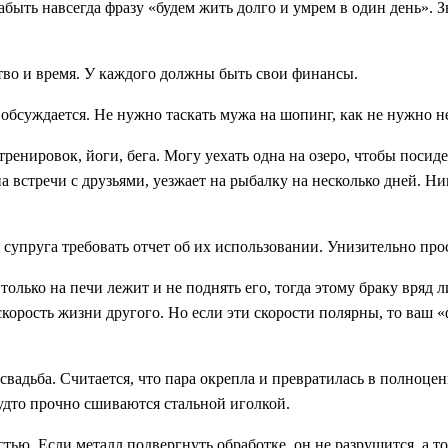
абыть навсегда фразу «будем жить долго и умрем в один день». З
тво и время. У каждого должны быть свои финансы.
 обсуждается. Не нужно таскать мужа на шопинг, как не нужно 
ренировок, йоги, бега. Могу уехать одна на озеро, чтобы посиде
а встречи с друзьями, уезжает на рыбалку на несколько дней. Ник
 супруга требовать отчет об их использовании. Унизительно прос
 только на печи лежит и не поднять его, тогда этому браку вряд
скорость жизни другого. Но если эти скорости полярны, то ваш 
адьба. Считается, что пара окрепла и превратилась в полноцен
удто прочно сшиваются стальной иголкой.
ью. Если металл подвергнуть обработке, он не разрушится, а тол