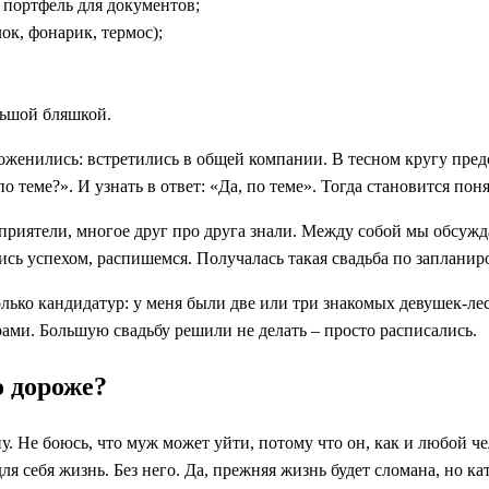
, портфель для документов;
ок, фонарик, термос);
ольшой бляшкой.
поженились: встретились в общей компании. В тесном кругу пре
о теме?». И узнать в ответ: «Да, по теме». Тогда становится поня
 приятели, многое друг про друга знали. Между собой мы обсуж
ись успехом, распишемся. Получалась такая свадьба по запланир
колько кандидатур: у меня были две или три знакомых девушек-л
ми. Большую свадьбу решили не делать – просто расписались.
о дороже?
 Не боюсь, что муж может уйти, потому что он, как и любой чел
ля себя жизнь. Без него. Да, прежняя жизнь будет сломана, но ка