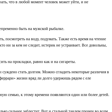
нать, что в любой момент человек может уйти, и не
непременно быть на мужской рыбалке.
ть, посмотреть на воду, подумать. Также есть время на чтение
то ни за кем не следит, истерик не устраивает. Все довольны,
ить на прокладки, равно как и на сигареты.
 ли суждено стать долгим. Можно сгладить некоторые различия в
«феррари» жизни вряд ли долго удержишь рядом с еле
ную семью, к этому времени появляются один или более детей.
ько сильнее заблестит. Вот и стальной тандем прочен во всем.