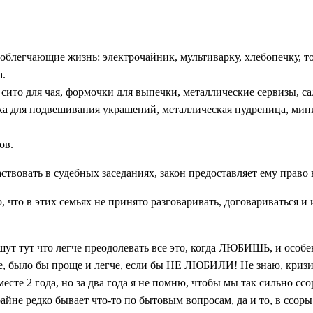
легчающие жизнь: электрочайник, мультиварку, хлебопечку, тост
а.
сито для чая, формочки для выпечки, металлические сервизы, са
этка для подвешивания украшений, металлическая пудреница, м
ов.
ствовать в судебных заседаниях, закон предоставляет ему право
 что в этих семьях не принято разговаривать, договариваться и 
ишут тут что легче преодолевать все это, когда ЛЮБИШЬ, и осо
, было бы проще и легче, если бы НЕ ЛЮБИЛИ! Не знаю, кризис 
те 2 года, но за два года я не помню, чтобы мы так сильно ссор
райне редко бывает что-то по бытовым вопросам, да и то, в ссоры