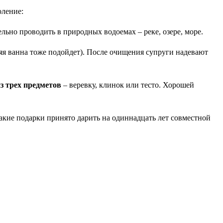
оление:
ельно проводить в природных водоемах – реке, озере, море.
няя ванна тоже подойдет). После очищения супруги надевают
из трех предметов
– веревку, клинок или тесто. Хорошей
 Какие подарки принято дарить на одиннадцать лет совместной