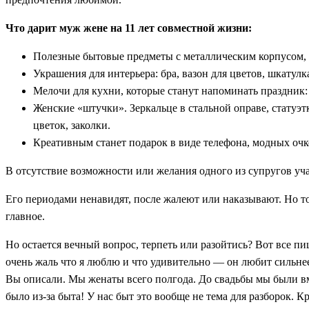
Что дарит муж жене на 11 лет совместной жизни:
Полезные бытовые предметы с металлическим корпусом, об
Украшения для интерьера: бра, вазон для цветов, шкатулк
Мелочи для кухни, которые станут напоминать праздник: 
Женские «штучки». Зеркальце в стальной оправе, стату
цветок, заколки.
Креативным станет подарок в виде телефона, модных очк
В отсутствие возможности или желания одного из супругов уча
Его периодами ненавидят, после жалеют или наказывают. Но то,
главное.
Но остается вечный вопрос, терпеть или разойтись? Вот все п
очень жаль что я люблю и что удивительно — он любит сильнее
Вы описали. Мы женаты всего полгода. До свадьбы мы были вмес
было из-за быта! У нас быт это вообще не тема для разборок. К