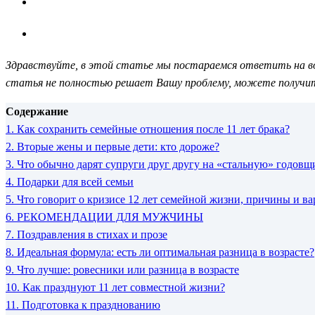
Здравствуйте, в этой статье мы постараемся ответить на воп
статья не полностью решает Вашу проблему, можете получит
Содержание
1.
Как сохранить семейные отношения после 11 лет брака?
2.
Вторые жены и первые дети: кто дороже?
3.
Что обычно дарят супруги друг другу на «стальную» годовщ
4.
Подарки для всей семьи
5.
Что говорит о кризисе 12 лет семейной жизни, причины и в
6.
РЕКОМЕНДАЦИИ ДЛЯ МУЖЧИНЫ
7.
Поздравления в стихах и прозе
8.
Идеальная формула: есть ли оптимальная разница в возрасте?
9.
Что лучше: ровесники или разница в возрасте
10.
Как празднуют 11 лет совместной жизни?
11.
Подготовка к празднованию